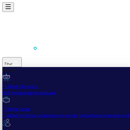
Fitur
Mudah
Trading Otomatis
Bot mengungguli manusia
Trading Sosial
Trading layaknya seorang profesional, tanpa harus menjadi prof