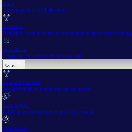
Bursa
Hubungkan bursa terbaik dunia.
Turnamen
Tunjukkan keahlian Anda dan menangkan hadiah dengan trading
Semua Fitur
Ringkasan fitur-fitur ini dan banyak lagi
Solusi
Hopper Arena
NEW
Saksikan model AI bertarung di pasar kripto
Manajer Aset
Kelola dana klien Anda, semua di satu tempat
Miner & PSP