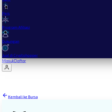
Pers
Program Afiliasi
Dukungan
Jual di Cryptohopper
Masuk
Daftar
Kembali ke Bursa