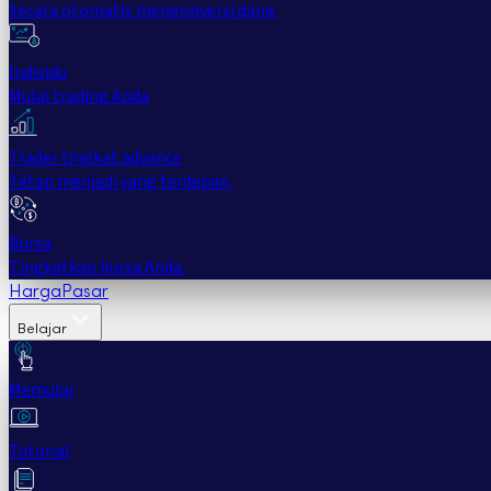
Secara otomatis mengonversi dana.
Individu
Mulai trading Anda
Trader tingkat advance
Tetap menjadi yang terdepan.
Bursa
Tingkatkan bursa Anda.
Harga
Pasar
Belajar
Memulai
Tutorial