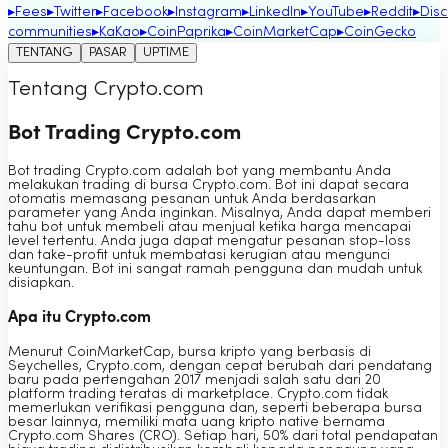
▸
Fees
▸
Twitter
▸
Facebook
▸
Instagram
▸
LinkedIn
▸
YouTube
▸
Reddit
▸
Dis
communities
▸
KaKao
▸
CoinPaprika
▸
CoinMarketCap
▸
CoinGecko
TENTANG
PASAR
UPTIME
Tentang Crypto.com
Bot Trading Crypto.com
Bot trading Crypto.com adalah bot yang membantu Anda
melakukan trading di bursa Crypto.com. Bot ini dapat secara
otomatis memasang pesanan untuk Anda berdasarkan
parameter yang Anda inginkan. Misalnya, Anda dapat memberi
tahu bot untuk membeli atau menjual ketika harga mencapai
level tertentu. Anda juga dapat mengatur pesanan stop-loss
dan take-profit untuk membatasi kerugian atau mengunci
keuntungan. Bot ini sangat ramah pengguna dan mudah untuk
disiapkan.
Apa itu Crypto.com
Menurut CoinMarketCap, bursa kripto yang berbasis di
Seychelles, Crypto.com, dengan cepat berubah dari pendatang
baru pada pertengahan 2017 menjadi salah satu dari 20
platform trading teratas di marketplace. Crypto.com tidak
memerlukan verifikasi pengguna dan, seperti beberapa bursa
besar lainnya, memiliki mata uang kripto native bernama
Crypto.com Shares (CRO). Setiap hari, 50% dari total pendapatan