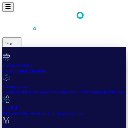
Fitur
Mudah
Trading Otomatis
Bot mengungguli manusia
Trading Sosial
Trading layaknya seorang profesional, tanpa harus menjadi profesional
Salin Bot
Menyalin trader berpengalaman satu lawan satu