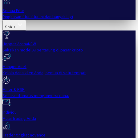
Semua Fitur
Ringkasan fitur-fitur ini dan banyak lagi
Solusi
Hopper Arena
NEW
Saksikan model AI bertarung di pasar kripto
Manajer Aset
Kelola dana klien Anda, semua di satu tempat
Miner & PSP
Secara otomatis mengonversi dana.
Individu
Mulai trading Anda
Trader tingkat advance