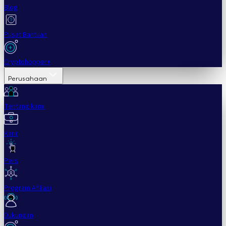
Blog
Pusat Bantuan
Cryptohopper+
Perusahaan
Tentang kami
Karir
Pers
Program Afiliasi
Dukungan