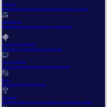
Trading AI
Biarkan bot Anda belajar dan memutuskan dengan sendirinya
Alat Bantu Pro
Manfaatkan ketidakefisienan pasar atau likuiditas
Lebih lanjut
Cryptohopper MCP
NEW
Hubungkan AI Anda ke data pasar langsung
Terminal Trading
Kelola portofolio lengkap Anda dari satu tempat
Bursa
Hubungkan bursa terbaik dunia.
Turnamen
Tunjukkan keahlian Anda dan menangkan hadiah dengan trading