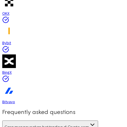
OKX
Bybit
BingX
Bitvavo
Frequently asked questions