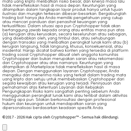
mata uang kripto melibatkan risiko besar, dan kinerja masa lalu
tidak merefleksikan hasil di masa depan. Keuntungan yang
ditampilkan dalam tangkapan layar produk hanya untuk tujuan
ilustrasi dan mungkin terkesan dibesar-besarkan. Bergabunglah
trading bot hanya jika Anda memiliki pengetahuan yang cukup
atau mencari panduan dari penasihat keuangan yang
terkualifikasi. Dalam situasi apa pun Cryptohopper tidak akan
bertanggung jawab kepada orang atau entitas mana pun atas
(a) kerugian atau kerusakan, secara keseluruhan atau sebagian,
yang disebabkan oleh, yang timbul dari, atau sehubungan
dengan transaksi yang melibatkan perangkat lunak kami atau (b)
kerugian langsung, tidak langsung, khusus, konsekuensial, atau
insidental. Harap dicatat bahwa konten yang tersedia di platform
trading sosial Cryptohopper dibuat oleh anggota komunitas
Cryptohopper dan bukan merupakan saran atau rekomendasi
dari Cryptohopper atau atas namanya. Keuntungan yang
ditampilkan di Marketplace tidak merefleksikan hasil di masa
depan. Dengan menggunakan layanan Cryptohopper, Anda
mengakui dan menerima risiko yang terkait dalam trading mata
uang kripto dan setuju untuk membebaskan Cryptohopper dari
segala kewajiban atau kerugian yang terjadi. Peninjauan dan
pemahaman atas Ketentuan Layanan dan Kebijakan
Pengungkapan Risiko kami sangatlah penting sebelum Anda
menggunakan perangkat lunak kami atau terlibat dalam aktivitas
trading apa pun. Silakan berkonsultasi dengan profesional
hukum dan keuangan untuk mendapatkan saran yang
dipersonalisasi berdasarkan keadaan spesifik Anda.
©2017 - 2026 Hak cipta oleh Cryptohopper™ - Semua hak dilindungi.