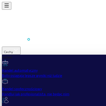
Cechy
Łatwe
Handel automatyczny
Boty osiągają lepsze wyniki niż ludzie
Handel społecznościowy
Handluj jak profesjonalista, nie będąc nim