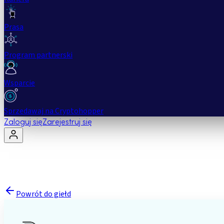
Prasa
Program partnerski
Wsparcie
Sprzedawaj na Cryptohopper
Zaloguj się
Zarejestruj się
Powrót do giełd