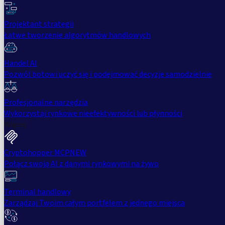
Projektant strategii
Łatwe tworzenie algorytmów handlowych
Handel AI
Pozwól botowi uczyć się i podejmować decyzje samodzielnie
Profesjonalne narzędzia
Wykorzystaj rynkowe nieefektywności lub płynności
Więcej
Cryptohopper MCP
NEW
Połącz swoją AI z danymi rynkowymi na żywo
Terminal handlowy
Zarządzaj Twoim całym portfelem z jednego miejsca