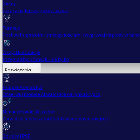
Giełdy
Połącz najlepsze giełdy świata
Turnieje
Pochwal się swoimi umiejętnościami i wygrywaj nagrody w hand
Wszystkie funkcje
Przegląd tych funkcji i nie tylko
Rozwiązania
Hopper Arena
NEW
Obserwuj modele AI walczące na rynku krypto
Menadżerowie aktywów
Zarządzaj funduszami klientów w jednym miejscu
Górnicy i PSP