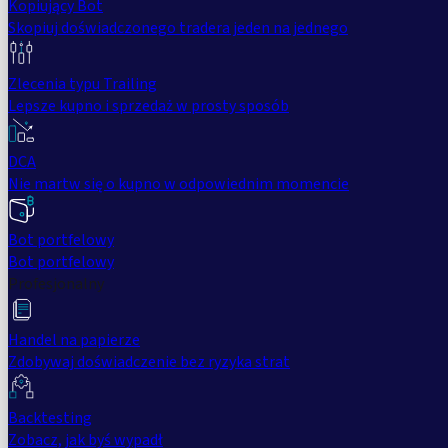
Kopiujący Bot
Skopiuj doświadczonego tradera jeden na jednego
Zlecenia typu Trailing
Lepsze kupno i sprzedaż w prosty sposób
DCA
Nie martw się o kupno w odpowiednim momencie
Bot portfelowy
Bot portfelowy
Profesjonalny
Handel na papierze
Zdobywaj doświadczenie bez ryzyka strat
Backtesting
Zobacz, jak byś wypadł