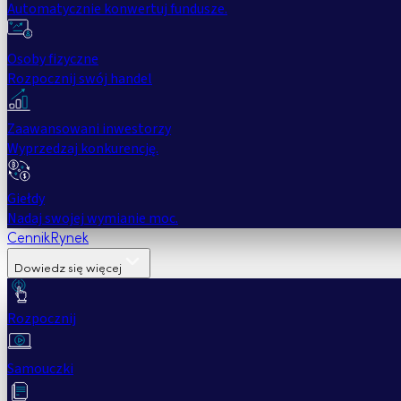
Automatycznie konwertuj fundusze.
Osoby fizyczne
Rozpocznij swój handel
Zaawansowani inwestorzy
Wyprzedzaj konkurencję.
Giełdy
Nadaj swojej wymianie moc.
Cennik
Rynek
Dowiedz się więcej
Rozpocznij
Samouczki