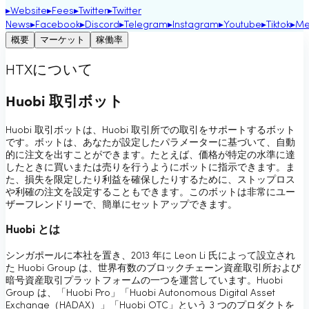
▸
Website
▸
Fees
▸
Twitter
▸
Twitter
News
▸
Facebook
▸
Discord
▸
Telegram
▸
Instagram
▸
Youtube
▸
Tiktok
▸
Me
概要
マーケット
稼働率
HTXについて
Huobi 取引ボット
Huobi 取引ボットは、Huobi 取引所での取引をサポートするボット
です。ボットは、あなたが設定したパラメーターに基づいて、自動
的に注文を出すことができます。たとえば、価格が特定の水準に達
したときに買いまたは売りを行うようにボットに指示できます。ま
た、損失を限定したり利益を確保したりするために、ストップロス
や利確の注文を設定することもできます。このボットは非常にユー
ザーフレンドリーで、簡単にセットアップできます。
Huobi とは
シンガポールに本社を置き、2013 年に Leon Li 氏によって設立され
た Huobi Group は、世界有数のブロックチェーン資産取引所および
暗号資産取引プラットフォームの一つを運営しています。Huobi
Group は、「Huobi Pro」「Huobi Autonomous Digital Asset
Exchange（HADAX）」「Huobi OTC」という 3 つのプロダクトを