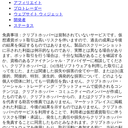
アフィリエイト
プロトレーダー
ウェブサイト ウィジェット
開発者
ステータス
免責事項：クリプトホッパーは規制されていないサービスです。仮
想通貨ボット取引は高いリスクを伴いますので、過去の成果は今後
の結果を保証するものではありません。製品のスクリーンショット
に示された利益は例示的なものであり、実際とは異なる場合があり
ます。ボット取引を行う場合は、十分な知識があることを確認する
か、資格のあるファイナンシャル・アドバイザーに相談してくださ
い。クリプトホッパーは、(a)当社ソフトウェアを利用した取引によ
って生じた、または関連した損失や損害の全てや一部、または(b)直
接的、間接的、特別、派生的、偶発的な損害について、どのような
個人や団体に対しても一切責任を負いません。クリプトホッパー・
ソーシャル・トレーディング・プラットフォームで提供されるコン
テンツは、クリプトホッパー・コミュニティーのメンバーが作成し
たものであり、クリプトホッパーからの、またはクリプトホッパー
を代表する助言や推薦ではありません。マーケットプレイスに掲載
された利益は、今後の結果を示すものではありません。クリプトホ
ッパーのサービスを利用することで、利用者は仮想通貨取引に伴う
リスクを理解・承認し、発生した責任や損失からクリプトホッパー
を免責することに同意したものとみなされます。クリプトホッパー
のソフトウェアを使用したり、取引活動に参加する前に、当社の利