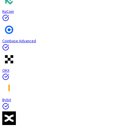
KuCoin
Coinbase Advanced
OKX
Bybit