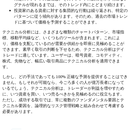
グナルが現れるまでは、そのトレンド内にとどまり続けます。
投資家のある資産に対する集団的な行動は繰り返され、特定の
パターンに従う傾向があります。そのため、過去の市場トレン
ドに基づいて価格を予測することができます。
テクニカル分析には、さまざまな種類のチャートパターン、市場指
標、移動平均線など、いくつものツールが含まれます。これによ
り、価格を支配しているのが需要か供給かを即座に見極めることが
できます。素早く取引の判断を下せるため、テクニカル分析はデイ
トレードに適しています。ユーザーは、暗号資産、コモディティ、
株式、先物など、幅広い取引商品にテクニカル分析を適用できま
す。
しかし、どの手法であっても 100% 正確な予測を提供することはでき
ません。もしそれが可能なら、今ごろ多くの人が億万長者になって
いるでしょう。テクニカル分析は、トレーダーが利益を増やすため
に、いつ資産を買い、いつ売るべきかを見極めるのに役立ちます。
ただし、成功する取引では、常に複数のファンダメンタル要因とテ
クニカル要因を、論理的なリスク管理戦略と組み合わせて考慮する
必要があります。