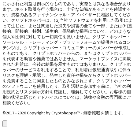
に示された利益は例示的なものであり、実際とは異なる場合があり
ます。ボット取引を行う場合は、十分な知識があることを確認する
か、資格のあるファイナンシャル・アドバイザーに相談してくださ
い。クリプトホッパーは、(a)当社ソフトウェアを利用した取引によ
って生じた、または関連した損失や損害の全てや一部、または(b)直
接的、間接的、特別、派生的、偶発的な損害について、どのような
個人や団体に対しても一切責任を負いません。クリプトホッパー・
ソーシャル・トレーディング・プラットフォームで提供されるコン
テンツは、クリプトホッパー・コミュニティーのメンバーが作成し
たものであり、クリプトホッパーからの、またはクリプトホッパー
を代表する助言や推薦ではありません。マーケットプレイスに掲載
された利益は、今後の結果を示すものではありません。クリプトホ
ッパーのサービスを利用することで、利用者は仮想通貨取引に伴う
リスクを理解・承認し、発生した責任や損失からクリプトホッパー
を免責することに同意したものとみなされます。クリプトホッパー
のソフトウェアを使用したり、取引活動に参加する前に、当社の利
用規約とリスク開示方針を確認し、理解してください。お客様の個
別の状況に応じたアドバイスについては、法律や金融の専門家にご
相談ください。
©2017 - 2026 Copyright by Cryptohopper™ - 無断転載を禁じます。