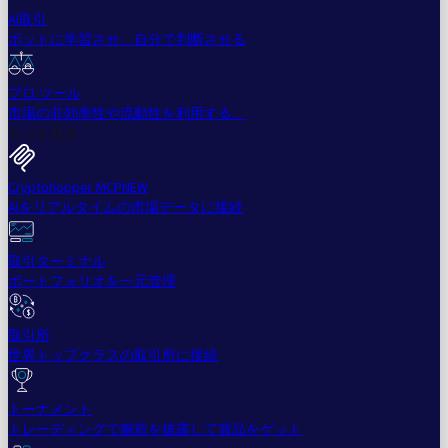
AI取引
ボットに学習させ、自分で判断させる
プロ ツール
市場の非効率性や流動性を利用する。
もっと見る
Cryptohopper MCP
NEW
AIをリアルタイムの市場データに接続
取引ターミナル
ポートフォリオを一元管理
取引所
世界トップクラスの取引所に接続
トーナメント
トレーディングで腕前を披露して賞品をゲット