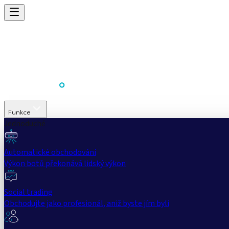
Funkce
Jednoduché
Automatické obchodování
Výkon botů překonává lidský výkon
Social trading
Obchodujte jako profesionál, aniž byste jím byli