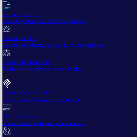
Návrhář strategie
Snadné vytváření obchodních algoritmů
AI Obchodování
Nechte svého bota, aby se učil a rozhodoval sám
Profesionální nástroje
Využití neefektivity trhu nebo likvidity
Více na
Cryptohopper MCP
NEW
Připojte svou AI k živým tržním datům
Obchodní terminál
Správa celého portfolia z jednoho místa