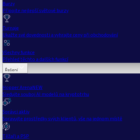
Burzy
Připojte nejlepší světové burzy
Turnaje
Ukažte své dovednosti a vyhrajte ceny při obchodování
Všechny funkce
Přehled těchto a dalších funkcí
Řešení
Hopper Arena
NEW
Sledujte souboj AI modelů na kryptotrhu
Správci aktiv
Spravujte prostředky svých klientů, vše na jednom místě
Těžaři a PSP