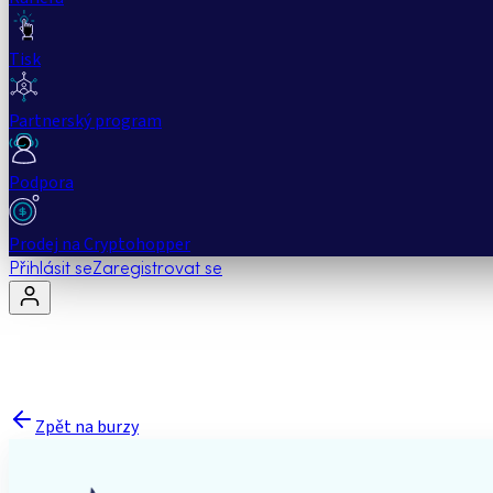
Tisk
Partnerský program
Podpora
Prodej na Cryptohopper
Přihlásit se
Zaregistrovat se
Zpět na burzy