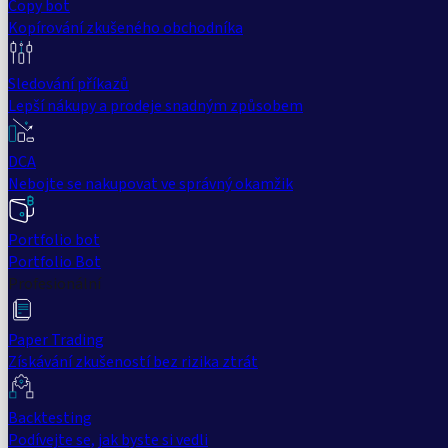
Copy bot
Kopírování zkušeného obchodníka
Sledování příkazů
Lepší nákupy a prodeje snadným způsobem
DCA
Nebojte se nakupovat ve správný okamžik
Portfolio bot
Portfolio Bot
Profesionální
Paper Trading
Získávání zkušeností bez rizika ztrát
Backtesting
Podívejte se, jak byste si vedli