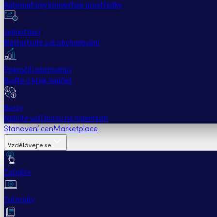
Automaticky konvertuje prostředky.
Jednotlivci
Nastartujte své obchodování
Pokročilí obchodníci
Buďte o krok napřed.
Burzy
Nabijte vaší burzu na maximum
Stanovení cen
Marketplace
Vzdělávejte se
Začněte
Tutoriály