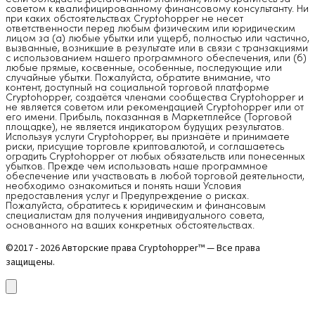
советом к квалифицированному финансовому консультанту. Ни
при каких обстоятельствах Cryptohopper не несет
ответственности перед любым физическим или юридическим
лицом за (а) любые убытки или ущерб, полностью или частично,
вызванные, возникшие в результате или в связи с транзакциями
с использованием нашего программного обеспечения, или (б)
любые прямые, косвенные, особенные, последующие или
случайные убытки. Пожалуйста, обратите внимание, что
контент, доступный на социальной торговой платформе
Cryptohopper, создаётся членами сообщества Cryptohopper и
не является советом или рекомендацией Cryptohopper или от
его имени. Прибыль, показанная в Маркетплейсе (Торговой
площадке), не является индикатором будущих результатов.
Используя услуги Cryptohopper, вы признаёте и принимаете
риски, присущие торговле криптовалютой, и соглашаетесь
оградить Cryptohopper от любых обязательств или понесенных
убытков. Прежде чем использовать наше программное
обеспечение или участвовать в любой торговой деятельности,
необходимо ознакомиться и понять наши Условия
предоставления услуг и Предупреждение о рисках.
Пожалуйста, обратитесь к юридическим и финансовым
специалистам для получения индивидуального совета,
основанного на ваших конкретных обстоятельствах.
©2017 - 2026 Авторские права Cryptohopper™ — Все права
защищены.