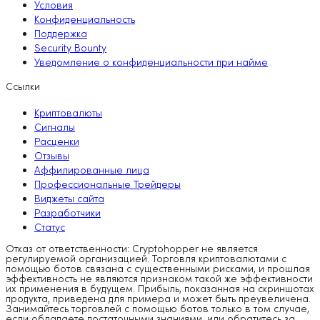
Условия
Конфиденциальность
Поддержка
Security Bounty
Уведомление о конфиденциальности при найме
Ссылки
Криптовалюты
Сигналы
Расценки
Отзывы
Аффилированные лица
Профессиональные Трейдеры
Виджеты сайта
Разработчики
Статус
Отказ от ответственности: Cryptohopper не является
регулируемой организацией. Торговля криптовалютами с
помощью ботов связана с существенными рисками, и прошлая
эффективность не являются признаком такой же эффективности
их применения в будущем. Прибыль, показанная на скриншотах
продукта, приведена для примера и может быть преувеличена.
Занимайтесь торговлей с помощью ботов только в том случае,
если обладаете достаточными знаниями, или обратитесь за