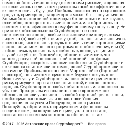
помощью ботов связана с существенными рисками, и прошлая
эффективность не являются признаком такой же эффективности
их применения в будущем. Прибыль, показанная на скриншотах
продукта, приведена для примера и может быть преувеличена.
Занимайтесь торговлей с помощью ботов только в том случае,
если обладаете достаточными знаниями, или обратитесь за
советом к квалифицированному финансовому консультанту. Ни
при каких обстоятельствах Cryptohopper не несет
ответственности перед любым физическим или юридическим
лицом за (а) любые убытки или ущерб, полностью или частично,
вызванные, возникшие в результате или в связи с транзакциями
с использованием нашего программного обеспечения, или (б)
любые прямые, косвенные, особенные, последующие или
случайные убытки. Пожалуйста, обратите внимание, что
контент, доступный на социальной торговой платформе
Cryptohopper, создаётся членами сообщества Cryptohopper и
не является советом или рекомендацией Cryptohopper или от
его имени. Прибыль, показанная в Маркетплейсе (Торговой
площадке), не является индикатором будущих результатов.
Используя услуги Cryptohopper, вы признаёте и принимаете
риски, присущие торговле криптовалютой, и соглашаетесь
оградить Cryptohopper от любых обязательств или понесенных
убытков. Прежде чем использовать наше программное
обеспечение или участвовать в любой торговой деятельности,
необходимо ознакомиться и понять наши Условия
предоставления услуг и Предупреждение о рисках.
Пожалуйста, обратитесь к юридическим и финансовым
специалистам для получения индивидуального совета,
основанного на ваших конкретных обстоятельствах.
©2017 - 2026 Авторские права Cryptohopper™ — Все права