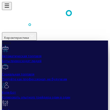
Характеристики
Легко
Автоматическая торговля
Боты превосходят людей
Социальная торговля
Торгуйте как профессионал, не будучи им
Копи-Бот
Копировать опытного трейдера один в один