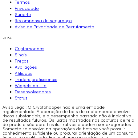
Termos
Privacidade
Suporte
Recompensa de segurança
Aviso de Privacidade de Recrutamento
Links
Criptomoedas
Sinais
Preços
Avaliações
Afiliados
Traders profissionais
Widgets do site
Desenvolvedores
Status
Aviso Legal: O Cryptohopper não é uma entidade
regulamentada. A operação de bots de criptomoeda envolve
riscos substanciais, e o desempenho passado não é indicativo
de resultados futuros. Os lucros mostrados nas capturas de tela
do produto são para fins ilustrativos e podem ser exagerados.
Somente se envolva na operações de bots se você possuir
conhecimento suficiente ou procurar orientação de um consultor
financeiro qualificado. Em nenhuma circunstância, o