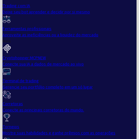
Trading com IA
Deixe seu bot aprender e decidir por si mesmo
Ferramentas profissionais
Aproveite as ineficiências ou a liquidez do mercado
Mais
Cryptohopper MCP
NEW
Conecte sua IA a dados de mercado ao vivo
Terminal de trading
Gerencie seu portfólio completo em um só lugar
Corretoras
Conecte as principais corretoras do mundo.
Torneios
Mostre suas habilidades e ganhe prêmios com as operações