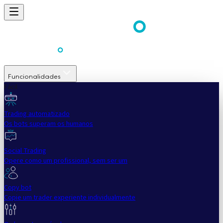
Funcionalidades
Fácil
Trading automatizado
Os bots superam os humanos
Social Trading
Opere como um profissional, sem ser um
Copy bot
Copie um trader experiente individualmente