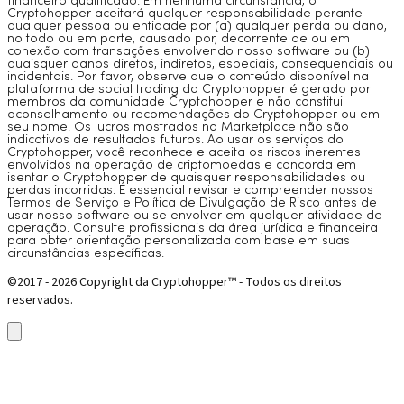
financeiro qualificado. Em nenhuma circunstância, o
Cryptohopper aceitará qualquer responsabilidade perante
qualquer pessoa ou entidade por (a) qualquer perda ou dano,
no todo ou em parte, causado por, decorrente de ou em
conexão com transações envolvendo nosso software ou (b)
quaisquer danos diretos, indiretos, especiais, consequenciais ou
incidentais. Por favor, observe que o conteúdo disponível na
plataforma de social trading do Cryptohopper é gerado por
membros da comunidade Cryptohopper e não constitui
aconselhamento ou recomendações do Cryptohopper ou em
seu nome. Os lucros mostrados no Marketplace não são
indicativos de resultados futuros. Ao usar os serviços do
Cryptohopper, você reconhece e aceita os riscos inerentes
envolvidos na operação de criptomoedas e concorda em
isentar o Cryptohopper de quaisquer responsabilidades ou
perdas incorridas. É essencial revisar e compreender nossos
Termos de Serviço e Política de Divulgação de Risco antes de
usar nosso software ou se envolver em qualquer atividade de
operação. Consulte profissionais da área jurídica e financeira
para obter orientação personalizada com base em suas
circunstâncias específicas.
©2017 - 2026 Copyright da Cryptohopper™ - Todos os direitos
reservados.