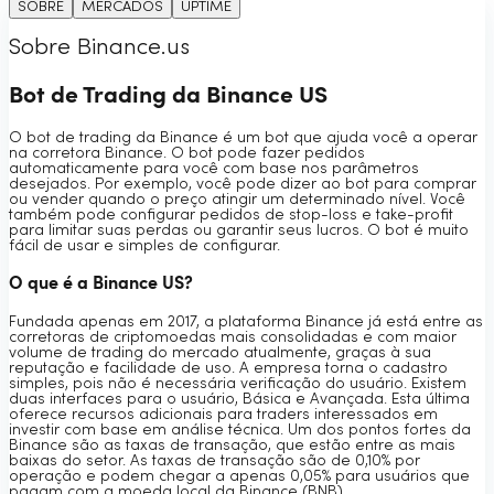
SOBRE
MERCADOS
UPTIME
Sobre Binance.us
Bot de Trading da Binance US
O bot de trading da Binance é um bot que ajuda você a operar
na corretora Binance. O bot pode fazer pedidos
automaticamente para você com base nos parâmetros
desejados. Por exemplo, você pode dizer ao bot para comprar
ou vender quando o preço atingir um determinado nível. Você
também pode configurar pedidos de stop-loss e take-profit
para limitar suas perdas ou garantir seus lucros. O bot é muito
fácil de usar e simples de configurar.
O que é a Binance US?
Fundada apenas em 2017, a plataforma Binance já está entre as
corretoras de criptomoedas mais consolidadas e com maior
volume de trading do mercado atualmente, graças à sua
reputação e facilidade de uso. A empresa torna o cadastro
simples, pois não é necessária verificação do usuário. Existem
duas interfaces para o usuário, Básica e Avançada. Esta última
oferece recursos adicionais para traders interessados em
investir com base em análise técnica. Um dos pontos fortes da
Binance são as taxas de transação, que estão entre as mais
baixas do setor. As taxas de transação são de 0,10% por
operação e podem chegar a apenas 0,05% para usuários que
pagam com a moeda local da Binance (BNB).