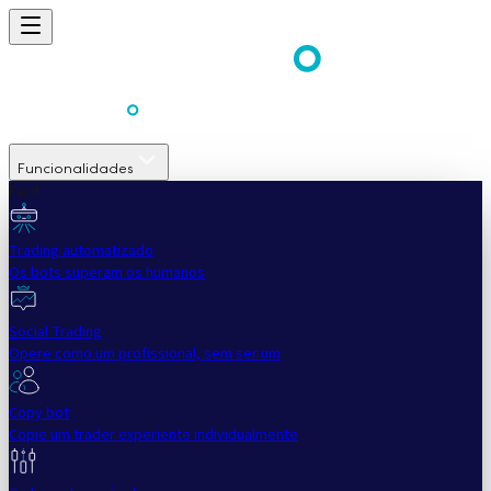
Funcionalidades
Fácil
Trading automatizado
Os bots superam os humanos
Social Trading
Opere como um profissional, sem ser um
Copy bot
Copie um trader experiente individualmente