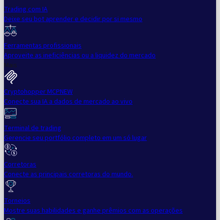
Trading com IA
Deixe seu bot aprender e decidir por si mesmo
Ferramentas profissionais
Aproveite as ineficiências ou a liquidez do mercado
Mais
Cryptohopper MCP
NEW
Conecte sua IA a dados de mercado ao vivo
Terminal de trading
Gerencie seu portfólio completo em um só lugar
Corretoras
Conecte as principais corretoras do mundo.
Torneios
Mostre suas habilidades e ganhe prêmios com as operações