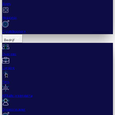
Blogs
Helpdesk
Cryptohopper+
Bedrijf
Over ons
Carrière
Pers
Affiliate programma
Ondersteuning