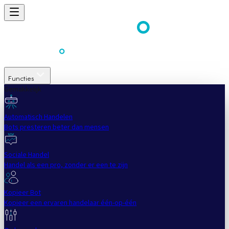
Functies
Gemakkelijk
Automatisch Handelen
Bots presteren beter dan mensen
Sociale Handel
Handel als een pro, zonder er een te zijn
Kopieer Bot
Kopieer een ervaren handelaar één-op-één