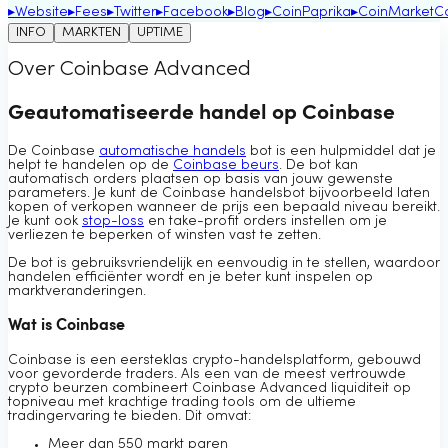
▸
Website
▸
Fees
▸
Twitter
▸
Facebook
▸
Blog
▸
CoinPaprika
▸
CoinMarketC
INFO
MARKTEN
UPTIME
Over Coinbase Advanced
Geautomatiseerde handel op Coinbase
De Coinbase
automatische handels
bot is een hulpmiddel dat je
helpt te handelen op de
Coinbase beurs
. De bot kan
automatisch orders plaatsen op basis van jouw gewenste
parameters. Je kunt de Coinbase handelsbot bijvoorbeeld laten
kopen of verkopen wanneer de prijs een bepaald niveau bereikt.
Je kunt ook
stop-loss
en take-profit orders instellen om je
verliezen te beperken of winsten vast te zetten.
De bot is gebruiksvriendelijk en eenvoudig in te stellen, waardoor
handelen efficiënter wordt en je beter kunt inspelen op
marktveranderingen.
Wat is Coinbase
Coinbase is een eersteklas crypto-handelsplatform, gebouwd
voor gevorderde traders. Als een van de meest vertrouwde
crypto beurzen combineert Coinbase Advanced liquiditeit op
topniveau met krachtige trading tools om de ultieme
tradingervaring te bieden. Dit omvat:
Meer dan 550 markt paren