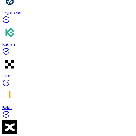
Crypto.com
KuCoin
OKX
Bybit