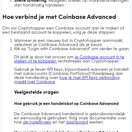
Snelle uitvoering
: Reageert sneller op marktveranderingen
dan handmatig handelen.
Hoe verbind je met Coinbase Advanced
Om via Cryptohopper een Coinbase account aan te maken of
een bestaand account te koppelen, volg je deze stappen:
Wanneer je een nieuwe bot in Cryptohopper aanmaakt,
selecteer je Coinbase Advanced als je beurs.
Klik op "Login with Coinbase Advanced" om verder te gaan.
Dit leidt je door het proces om
je Coinbase account in te
stellen of te koppelen
rechtstreeks aan Cryptohopper.
Gebruik je liever API Keys, bijvoorbeeld wanneer je handelt
met subaccounts (Coinbase Portfolios)? Raadpleeg dan
deze handleiding over
hoe je met API Keys verbinding
maakt met Coinbase
.
Veelgestelde vragen
Hoe gebruik je een handelsbot op Coinbase Advanced
De Coinbase Advanced handelsbot is gebruiksvriendelijk
en eenvoudig te gebruiken. Volg onze documentatie over
hoe
de instellingen
en het
dashboard
werken.