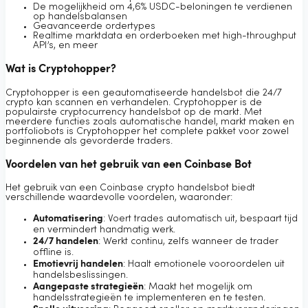
De mogelijkheid om 4,6% USDC-beloningen te verdienen
op handelsbalansen
Geavanceerde ordertypes
Realtime marktdata en orderboeken met high-throughput
API’s, en meer
Wat is Cryptohopper?
Cryptohopper is een geautomatiseerde handelsbot die 24/7
crypto kan scannen en verhandelen. Cryptohopper is de
populairste cryptocurrency handelsbot op de markt. Met
meerdere functies zoals automatische handel, markt maken en
portfoliobots is Cryptohopper het complete pakket voor zowel
beginnende als gevorderde traders.
Voordelen van het gebruik van een Coinbase Bot
Het gebruik van een Coinbase crypto handelsbot biedt
verschillende waardevolle voordelen, waaronder:
Automatisering
: Voert trades automatisch uit, bespaart tijd
en vermindert handmatig werk.
24/7 handelen
: Werkt continu, zelfs wanneer de trader
offline is.
Emotievrij handelen
: Haalt emotionele vooroordelen uit
handelsbeslissingen.
Aangepaste strategieën
: Maakt het mogelijk om
handelsstrategieën te implementeren en te testen.