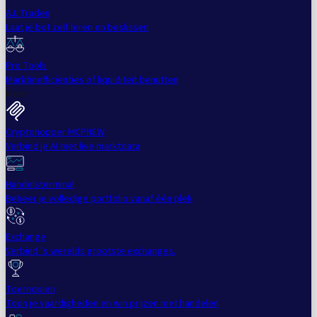
A.I. Traden
Laat je bot zelf leren en beslissen
Pro Tools
Marktinefficiënties of liquiditeit benutten
Meer
Cryptohopper MCP
NEW
Verbind je AI met live marktdata
Handelsterminal
Beheer je volledige portfolio vanaf één plek
Exchange
Verbind ’s werelds grootste exchanges.
Toernooien
Toon je vaardigheden en win prijzen met handelen