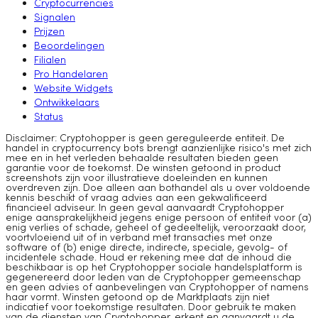
Cryptocurrencies
Signalen
Prijzen
Beoordelingen
Filialen
Pro Handelaren
Website Widgets
Ontwikkelaars
Status
Disclaimer: Cryptohopper is geen gereguleerde entiteit. De
handel in cryptocurrency bots brengt aanzienlijke risico's met zich
mee en in het verleden behaalde resultaten bieden geen
garantie voor de toekomst. De winsten getoond in product
screenshots zijn voor illustratieve doeleinden en kunnen
overdreven zijn. Doe alleen aan bothandel als u over voldoende
kennis beschikt of vraag advies aan een gekwalificeerd
financieel adviseur. In geen geval aanvaardt Cryptohopper
enige aansprakelijkheid jegens enige persoon of entiteit voor (a)
enig verlies of schade, geheel of gedeeltelijk, veroorzaakt door,
voortvloeiend uit of in verband met transacties met onze
software of (b) enige directe, indirecte, speciale, gevolg- of
incidentele schade. Houd er rekening mee dat de inhoud die
beschikbaar is op het Cryptohopper sociale handelsplatform is
gegenereerd door leden van de Cryptohopper gemeenschap
en geen advies of aanbevelingen van Cryptohopper of namens
haar vormt. Winsten getoond op de Marktplaats zijn niet
indicatief voor toekomstige resultaten. Door gebruik te maken
van de diensten van Cryptohopper, erkent en aanvaardt u de