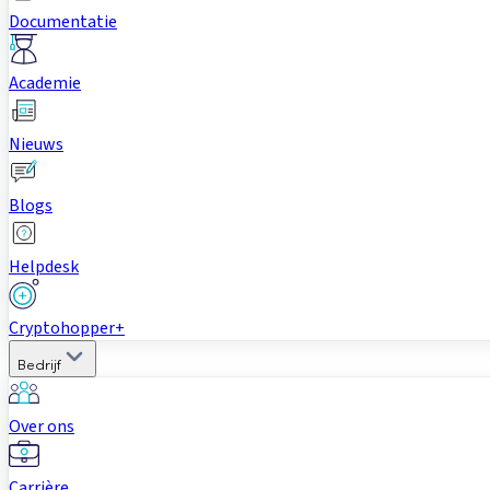
Documentatie
Academie
Nieuws
Blogs
Helpdesk
Cryptohopper+
Bedrijf
Over ons
Carrière