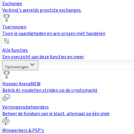
Exchange
Verbind ’s werelds grootste exchanges.
Toernooien
Toon je vaardigheden en win prijzen met handelen
Alle functies
Een overzicht van deze functies en meer
Oplossingen
Hopper Arena
NEW
Bekijk AI-modellen strijden op de cryptomarkt
Vermogensbeheerders
Beheer de fondsen van je klant, allemaal op één plek
Mijnwerkers & PSP's