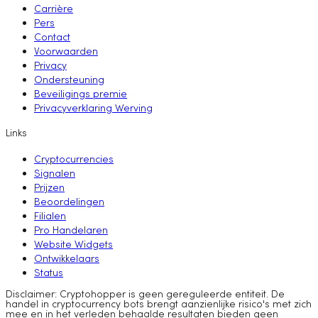
Carrière
Pers
Contact
Voorwaarden
Privacy
Ondersteuning
Beveiligings premie
Privacyverklaring Werving
Links
Cryptocurrencies
Signalen
Prijzen
Beoordelingen
Filialen
Pro Handelaren
Website Widgets
Ontwikkelaars
Status
Disclaimer: Cryptohopper is geen gereguleerde entiteit. De
handel in cryptocurrency bots brengt aanzienlijke risico's met zich
mee en in het verleden behaalde resultaten bieden geen