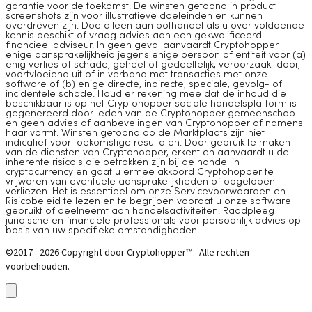
garantie voor de toekomst. De winsten getoond in product
screenshots zijn voor illustratieve doeleinden en kunnen
overdreven zijn. Doe alleen aan bothandel als u over voldoende
kennis beschikt of vraag advies aan een gekwalificeerd
financieel adviseur. In geen geval aanvaardt Cryptohopper
enige aansprakelijkheid jegens enige persoon of entiteit voor (a)
enig verlies of schade, geheel of gedeeltelijk, veroorzaakt door,
voortvloeiend uit of in verband met transacties met onze
software of (b) enige directe, indirecte, speciale, gevolg- of
incidentele schade. Houd er rekening mee dat de inhoud die
beschikbaar is op het Cryptohopper sociale handelsplatform is
gegenereerd door leden van de Cryptohopper gemeenschap
en geen advies of aanbevelingen van Cryptohopper of namens
haar vormt. Winsten getoond op de Marktplaats zijn niet
indicatief voor toekomstige resultaten. Door gebruik te maken
van de diensten van Cryptohopper, erkent en aanvaardt u de
inherente risico's die betrokken zijn bij de handel in
cryptocurrency en gaat u ermee akkoord Cryptohopper te
vrijwaren van eventuele aansprakelijkheden of opgelopen
verliezen. Het is essentieel om onze Servicevoorwaarden en
Risicobeleid te lezen en te begrijpen voordat u onze software
gebruikt of deelneemt aan handelsactiviteiten. Raadpleeg
juridische en financiële professionals voor persoonlijk advies op
basis van uw specifieke omstandigheden.
©2017 - 2026 Copyright door Cryptohopper™ - Alle rechten
voorbehouden.