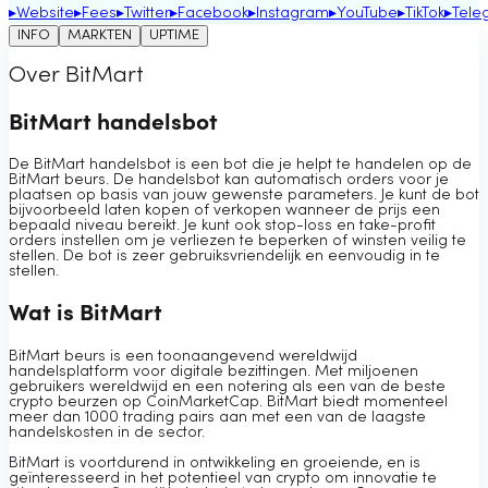
▸
Website
▸
Fees
▸
Twitter
▸
Facebook
▸
Instagram
▸
YouTube
▸
TikTok
▸
Tele
INFO
MARKTEN
UPTIME
Over BitMart
BitMart handelsbot
De BitMart handelsbot is een bot die je helpt te handelen op de
BitMart beurs. De handelsbot kan automatisch orders voor je
plaatsen op basis van jouw gewenste parameters. Je kunt de bot
bijvoorbeeld laten kopen of verkopen wanneer de prijs een
bepaald niveau bereikt. Je kunt ook stop-loss en take-profit
orders instellen om je verliezen te beperken of winsten veilig te
stellen. De bot is zeer gebruiksvriendelijk en eenvoudig in te
stellen.
Wat is BitMart
BitMart beurs is een toonaangevend wereldwijd
handelsplatform voor digitale bezittingen. Met miljoenen
gebruikers wereldwijd en een notering als een van de beste
crypto beurzen op CoinMarketCap. BitMart biedt momenteel
meer dan 1000 trading pairs aan met een van de laagste
handelskosten in de sector.
BitMart is voortdurend in ontwikkeling en groeiende, en is
geïnteresseerd in het potentieel van crypto om innovatie te