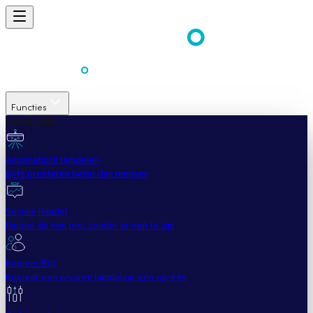
Functies
Gemakkelijk
Automatisch Handelen
Bots presteren beter dan mensen
Sociale Handel
Handel als een pro, zonder er een te zijn
Kopieer Bot
Kopieer een ervaren handelaar één-op-één