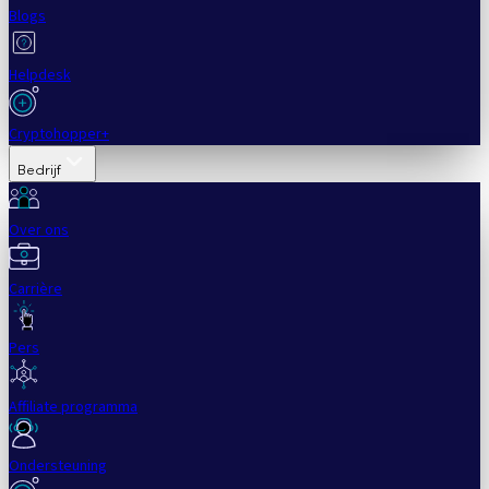
Blogs
Helpdesk
Cryptohopper+
Bedrijf
Over ons
Carrière
Pers
Affiliate programma
Ondersteuning