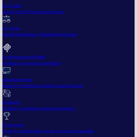
A.I. Traden
Laat je bot zelf leren en beslissen
Pro Tools
Marktinefficiënties of liquiditeit benutten
Meer
Cryptohopper MCP
NEW
Verbind je AI met live marktdata
Handelsterminal
Beheer je volledige portfolio vanaf één plek
Exchange
Verbind ’s werelds grootste exchanges.
Toernooien
Toon je vaardigheden en win prijzen met handelen