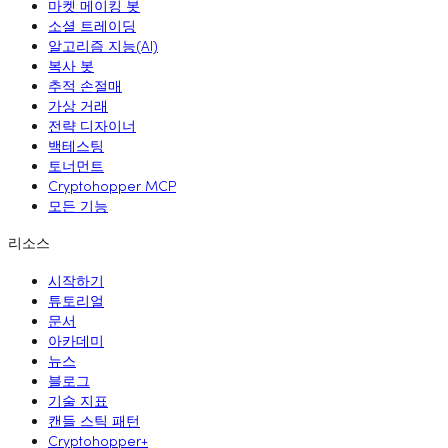
마켓 메이킹 봇
소셜 트레이딩
알고리즘 지능(AI)
복사 봇
추적 손절매
가상 거래
전략 디자이너
백테스팅
토너먼트
Cryptohopper MCP
모든 기능
리소스
시작하기
튜토리얼
문서
아카데미
뉴스
블로그
기술 지표
캔들 스틱 패턴
Cryptohopper+