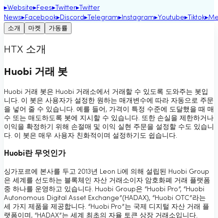
▸
Website
▸
Fees
▸
Twitter
▸
Twitter
News
▸
Facebook
▸
Discord
▸
Telegram
▸
Instagram
▸
Youtube
▸
Tiktok
▸
Me
소개
마켓
가동률
HTX 소개
Huobi 거래 봇
Huobi 거래 봇은 Huobi 거래소에서 거래할 수 있도록 도와주는 봇입
니다. 이 봇은 사용자가 설정한 원하는 매개변수에 따라 자동으로 주문
을 넣어 줄 수 있습니다. 예를 들어, 가격이 특정 수준에 도달했을 때 매
수 또는 매도하도록 봇에 지시할 수 있습니다. 또한 손실을 제한하거나
이익을 확정하기 위해 손절매 및 이익 실현 주문을 설정할 수도 있습니
다. 이 봇은 매우 사용자 친화적이며 설정하기도 쉽습니다.
Huobi란 무엇인가
싱가포르에 본사를 두고 2013년 Leon Li에 의해 설립된 Huobi Group
은 세계를 선도하는 블록체인 자산 거래소이자 암호화폐 거래 플랫폼
중 하나를 운영하고 있습니다. Huobi Group은 “Huobi Pro”, “Huobi
Autonomous Digital Asset Exchange”(HADAX), “Huobi OTC”라는
세 가지 제품을 제공합니다. “Huobi Pro”는 국제 디지털 자산 거래 플
랫폼이며, “HADAX”는 세계 최초의 자율 토큰 상장 거래소입니다.