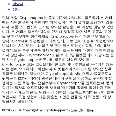
개발자
상태
면책 조항: Cryptohopper는 규제 기관이 아닙니다. 암호화폐 봇 거래
에는 상당한 위험이 수반되며 과거 실적이 미래 결과를 보장하지 않습
니다. 제품 스크린샷에 표시된 수익은 설명용이며 과장된 것일 수 있습
니다. 봇 거래는 충분한 지식이 있거나 자격을 갖춘 재무 고문의 조언
을 구한 경우에만 참여하세요. Cryptohopper는 어떠한 경우에도 (a)
당사 소프트웨어와 관련된 거래로 인해, 그로 인해 또는 이와 관련하여
발생하는 손실 또는 손해의 전부 또는 일부 또는 (b) 직접, 간접, 특별,
결과적 또는 부수적 손해에 대해 개인 또는 단체에 대한 어떠한 책임도
지지 않습니다. Cryptohopper 소셜 트레이딩 플랫폼에서 제공되는 콘
텐츠는 Cryptohopper 커뮤니티 회원이 생성한 것이며
Cryptohopper 또는 그것을 대신한 조언이나 추천으로 구성되지 않는
다는 점에 유의하시기 바랍니다. 마켓플레이스에 표시된 수익은 향후
결과를 나타내지 않습니다. Cryptohopper의 서비스를 사용함으로써
귀하는 암호화폐 거래와 관련된 내재적 위험을 인정하고 수락하며 발
생하는 모든 책임이나 손실로부터 Cryptohopper를 면책하는 데 동의
합니다. 당사의 소프트웨어를 사용하거나 거래 활동에 참여하기 전에
당사의 서비스 약관 및 위험 공개 정책을 검토하고 이해하는 것이 필수
적입니다. 특정 상황에 따른 맞춤형 조언은 법률 및 재무 전문가와 상
담하시기 바랍니다.
©2017 - 2026 Copyright by Cryptohopper™ - 모든 권리 보유.