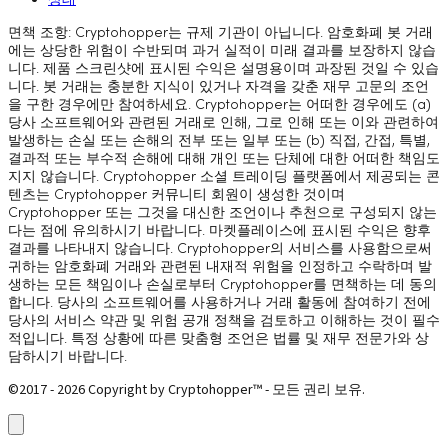
상태
면책 조항: Cryptohopper는 규제 기관이 아닙니다. 암호화폐 봇 거래
에는 상당한 위험이 수반되며 과거 실적이 미래 결과를 보장하지 않습
니다. 제품 스크린샷에 표시된 수익은 설명용이며 과장된 것일 수 있습
니다. 봇 거래는 충분한 지식이 있거나 자격을 갖춘 재무 고문의 조언
을 구한 경우에만 참여하세요. Cryptohopper는 어떠한 경우에도 (a)
당사 소프트웨어와 관련된 거래로 인해, 그로 인해 또는 이와 관련하여
발생하는 손실 또는 손해의 전부 또는 일부 또는 (b) 직접, 간접, 특별,
결과적 또는 부수적 손해에 대해 개인 또는 단체에 대한 어떠한 책임도
지지 않습니다. Cryptohopper 소셜 트레이딩 플랫폼에서 제공되는 콘
텐츠는 Cryptohopper 커뮤니티 회원이 생성한 것이며
Cryptohopper 또는 그것을 대신한 조언이나 추천으로 구성되지 않는
다는 점에 유의하시기 바랍니다. 마켓플레이스에 표시된 수익은 향후
결과를 나타내지 않습니다. Cryptohopper의 서비스를 사용함으로써
귀하는 암호화폐 거래와 관련된 내재적 위험을 인정하고 수락하며 발
생하는 모든 책임이나 손실로부터 Cryptohopper를 면책하는 데 동의
합니다. 당사의 소프트웨어를 사용하거나 거래 활동에 참여하기 전에
당사의 서비스 약관 및 위험 공개 정책을 검토하고 이해하는 것이 필수
적입니다. 특정 상황에 따른 맞춤형 조언은 법률 및 재무 전문가와 상
담하시기 바랍니다.
©2017 - 2026 Copyright by Cryptohopper™ - 모든 권리 보유.