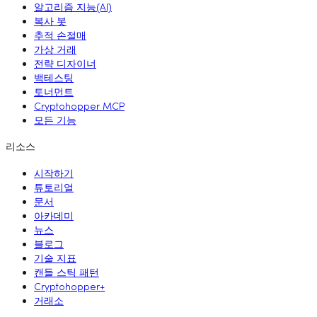
알고리즘 지능(AI)
복사 봇
추적 손절매
가상 거래
전략 디자이너
백테스팅
토너먼트
Cryptohopper MCP
모든 기능
리소스
시작하기
튜토리얼
문서
아카데미
뉴스
블로그
기술 지표
캔들 스틱 패턴
Cryptohopper+
거래소