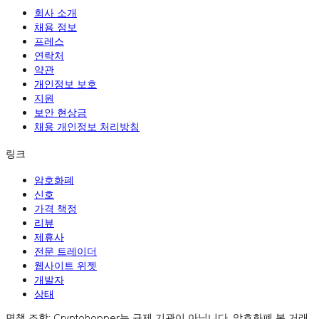
회사 소개
채용 정보
프레스
연락처
약관
개인정보 보호
지원
보안 현상금
채용 개인정보 처리방침
링크
암호화폐
신호
가격 책정
리뷰
제휴사
전문 트레이더
웹사이트 위젯
개발자
상태
면책 조항: Cryptohopper는 규제 기관이 아닙니다. 암호화폐 봇 거래