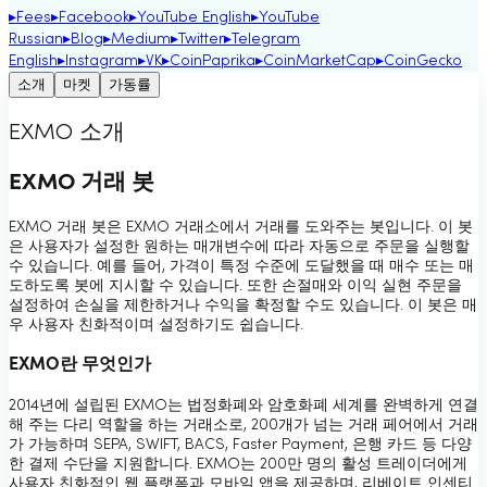
▸
Fees
▸
Facebook
▸
YouTube English
▸
YouTube
Russian
▸
Blog
▸
Medium
▸
Twitter
▸
Telegram
English
▸
Instagram
▸
VK
▸
CoinPaprika
▸
CoinMarketCap
▸
CoinGecko
소개
마켓
가동률
EXMO 소개
EXMO 거래 봇
EXMO 거래 봇은 EXMO 거래소에서 거래를 도와주는 봇입니다. 이 봇
은 사용자가 설정한 원하는 매개변수에 따라 자동으로 주문을 실행할
수 있습니다. 예를 들어, 가격이 특정 수준에 도달했을 때 매수 또는 매
도하도록 봇에 지시할 수 있습니다. 또한 손절매와 이익 실현 주문을
설정하여 손실을 제한하거나 수익을 확정할 수도 있습니다. 이 봇은 매
우 사용자 친화적이며 설정하기도 쉽습니다.
EXMO란 무엇인가
2014년에 설립된 EXMO는 법정화폐와 암호화폐 세계를 완벽하게 연결
해 주는 다리 역할을 하는 거래소로, 200개가 넘는 거래 페어에서 거래
가 가능하며 SEPA, SWIFT, BACS, Faster Payment, 은행 카드 등 다양
한 결제 수단을 지원합니다. EXMO는 200만 명의 활성 트레이더에게
사용자 친화적인 웹 플랫폼과 모바일 앱을 제공하며, 리베이트 인센티