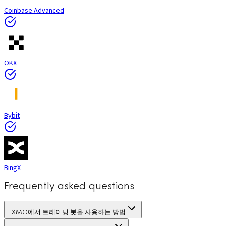
Coinbase Advanced
OKX
Bybit
BingX
Frequently asked questions
EXMO에서 트레이딩 봇을 사용하는 방법