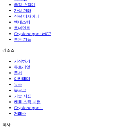
추적 손절매
가상 거래
전략 디자이너
백테스팅
토너먼트
Cryptohopper MCP
모든 기능
리소스
시작하기
튜토리얼
문서
아카데미
뉴스
블로그
기술 지표
캔들 스틱 패턴
Cryptohopper+
거래소
회사