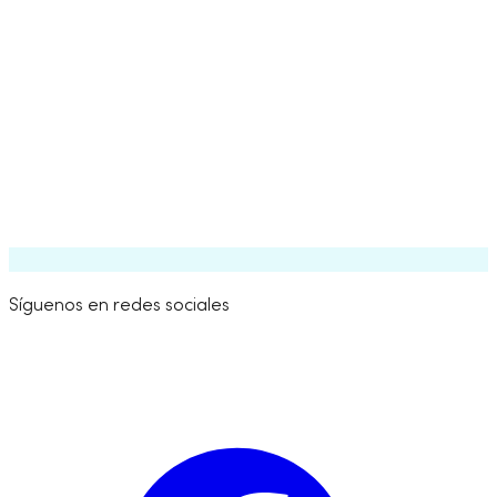
la fecha exacta por moneda. Posiciones: la cantidad de posiciones 
tienes actualmente en tu Hopper.
Sincronización de posiciones
Reservar posiciones
Estadísticas personales
Estadísticas globales
Posiciones cortas
Síguenos en redes sociales