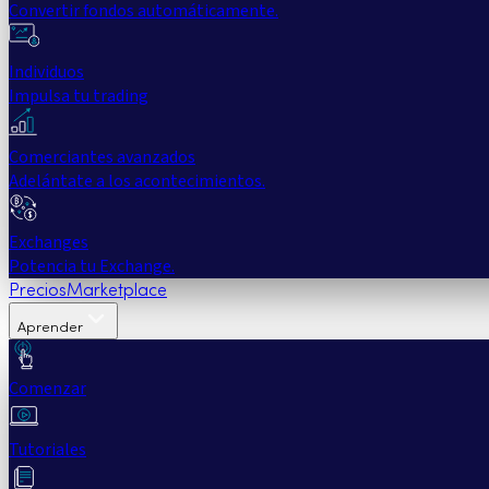
Convertir fondos automáticamente.
Individuos
Impulsa tu trading
Comerciantes avanzados
Adelántate a los acontecimientos.
Exchanges
Potencia tu Exchange.
Precios
Marketplace
Aprender
Comenzar
Tutoriales