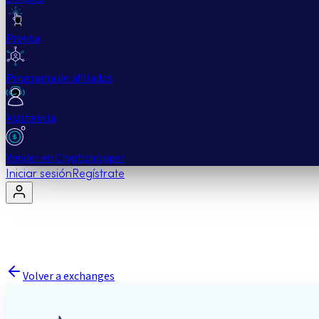
Prensa
Programa de afiliados
Asistencia
Vender en Cryptohopper
Iniciar sesión
Regístrate
Volver a exchanges