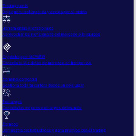
Trading por IA
Deja que tu bot aprenda y decida por sí mismo
Herramientas Profesionales
Aprovechar las ineficiencias del mercado o la liquidez
Más
Cryptohopper MCP
NEW
Conecta tu IA a datos de mercado en tiempo real
Terminal comercial
Gestiona toda tu cartera desde un solo lugar
Exchanges
Conecta los mejores exchanges del mundo.
Torneos
Demuestra tus habilidades y gana premios con el trading