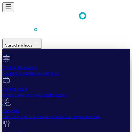
Características
Fácil
Trading automático
Los Bots superan a los humanos
Trading social
Opera como un profesional sin serlo
Copy Bot
Copia al pie de la letra a un comerciante experimentado