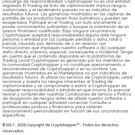
Descargo de responsabilidad: Cryptohopper no es una entidad
regulada. El Trading de bots de criptomoneda implica riesgos
sustanciales, y el rendimiento pasado no es indicativo de
resultados futuros. Las ganancias mostrados en las capturas de
pantalla de los productos tienen fines ilustrativos y pueden ser
exagerados. Participe en el Trading con bots únicamente si
posee conocimientos suficientes o busque la orientación de un
asesor financiero cualificado. Bajo ninguna circunstancia
Cryptohopper aceptará responsabilidad alguna ante ninguna
persona o entidad por (a) cualquier pérdida o daño, total o
parcial, causado por, derivado de o en relación con
transacciones que impliquen nuestro software o (b) cualquier
daño directo, indirecto, especial, consecuente o incidental. Tenga
en cuenta que el contenido disponible en la plataforma de
Trading social Cryptohopper es generado por los miembros de
la comunidad Cryptohopper y no constituye asesoramiento o
recomendaciones de Cryptohopper o en su nombre. Las
ganancias mostrados en el Marketplace no son indicativos de
resultados futuros. Al utilizar los servicios de Cryptohopper, usted
reconoce y acepta los riesgos inherentes al Trading de
criptomonedas y se compromete a eximir a Cryptohopper de
cualquier responsabilidad o pérdida en que incurra. Es esencial
revisar y comprender nuestras Condiciones de servicio y Política
de divulgación de riesgos antes de utilizar nuestro software o
participar en cualquier actividad comercial. Consulte a
profesionales jurídicos y financieros para obtener
asesoramiento personalizado en función de sus circunstancias
específicas.
©2017 - 2026 Copyright de Cryptohopper™ - Todos los derechos
reservados.