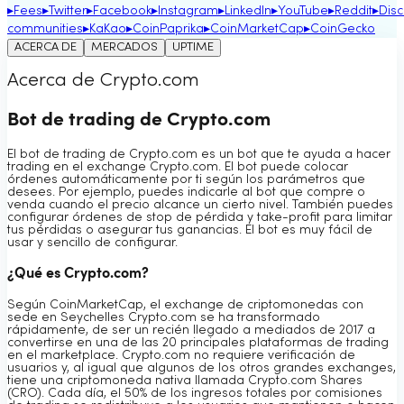
▸
Fees
▸
Twitter
▸
Facebook
▸
Instagram
▸
LinkedIn
▸
YouTube
▸
Reddit
▸
Dis
communities
▸
KaKao
▸
CoinPaprika
▸
CoinMarketCap
▸
CoinGecko
ACERCA DE
MERCADOS
UPTIME
Acerca de Crypto.com
Bot de trading de Crypto.com
El bot de trading de Crypto.com es un bot que te ayuda a hacer
trading en el exchange Crypto.com. El bot puede colocar
órdenes automáticamente por ti según los parámetros que
desees. Por ejemplo, puedes indicarle al bot que compre o
venda cuando el precio alcance un cierto nivel. También puedes
configurar órdenes de stop de pérdida y take-profit para limitar
tus pérdidas o asegurar tus ganancias. El bot es muy fácil de
usar y sencillo de configurar.
¿Qué es Crypto.com?
Según CoinMarketCap, el exchange de criptomonedas con
sede en Seychelles Crypto.com se ha transformado
rápidamente, de ser un recién llegado a mediados de 2017 a
convertirse en una de las 20 principales plataformas de trading
en el marketplace. Crypto.com no requiere verificación de
usuarios y, al igual que algunos de los otros grandes exchanges,
tiene una criptomoneda nativa llamada Crypto.com Shares
(CRO). Cada día, el 50% de los ingresos totales por comisiones