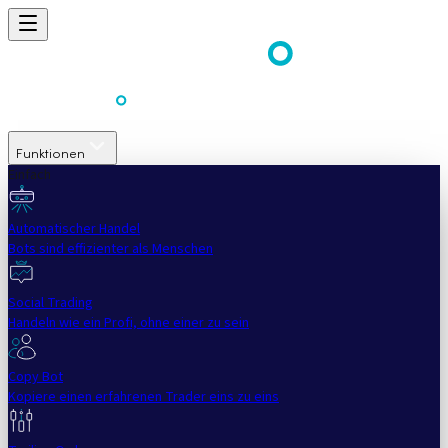
Funktionen
Einfach
Automatischer Handel
Bots sind effizienter als Menschen
Social Trading
Handeln wie ein Profi, ohne einer zu sein
Copy Bot
Kopiere einen erfahrenen Trader eins zu eins