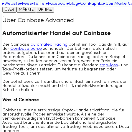
▸
Website
▸
Fees
▸
Twitter
▸
Facebook
▸
Blog
▸
CoinPaprika
▸
CoinMarketC
ÜBER
MÄRKTE
UPTIME
Über Coinbase Advanced
Automatisierter Handel auf Coinbase
Der Coinbase
automated trading
bot ist ein Tool, das dir hilft, auf
der
Coinbase börse
zu handeln. Der bot kann automatisch
orders aufgeben, basierend auf deinen gewünschten
Parametern. Du kannst den Coinbase trading-bot zum Beispiel
anweisen, zu kaufen oder zu verkaufen, wenn der Preis ein
bestimmtes Niveau erreicht. Du kannst außerdem
stop-loss
- und
Take-Profit-orders setzen, um Verluste zu begrenzen oder
Gewinne zu sichern.
Der bot ist benutzerfreundlich und einfach einzurichten, was den
Handel effizienter macht und dir hilft, mit Marktveränderungen
Schritt zu halten.
Was ist Coinbase
Coinbase ist eine erstklassige Krypto-Handelsplattform, die für
anspruchsvolle Trader entwickelt wurde. Als eine der
vertrauenswürdigsten Krypto-börsen kombiniert Coinbase
Advanced branchenführende Liquidität und leistungsstarke
Trading-Tools, um das ultimative Trading-Erlebnis zu bieten. Dazu
gehören: