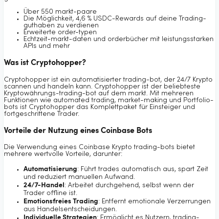
Über 550 markt-paare
Die Möglichkeit, 4,6 % USDC-Rewards auf deine Trading-
guthaben zu verdienen
Erweiterte order-typen
Echtzeit-markt-daten und orderbücher mit leistungsstarken
APIs und mehr
Was ist Cryptohopper?
Cryptohopper ist ein automatisierter trading-bot, der 24/7 Krypto
scannen und handeln kann. Cryptohopper ist der beliebteste
Kryptowährungs-trading-bot auf dem markt. Mit mehreren
Funktionen wie automated trading, market-making und Portfolio-
bots ist Cryptohopper das Komplettpaket für Einsteiger und
fortgeschrittene Trader.
Vorteile der Nutzung eines Coinbase Bots
Die Verwendung eines Coinbase Krypto trading-bots bietet
mehrere wertvolle Vorteile, darunter:
Automatisierung
: Führt trades automatisch aus, spart Zeit
und reduziert manuellen Aufwand.
24/7-Handel
: Arbeitet durchgehend, selbst wenn der
Trader offline ist.
Emotionsfreies Trading
: Entfernt emotionale Verzerrungen
aus Handelsentscheidungen.
Individuelle Strategien
: Ermöglicht es Nutzern, trading-