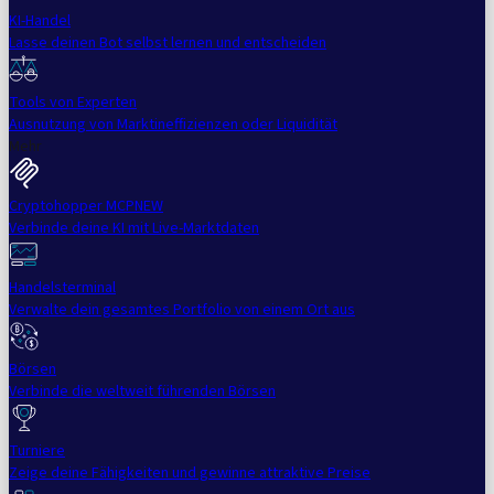
KI-Handel
Lasse deinen Bot selbst lernen und entscheiden
Tools von Experten
Ausnutzung von Marktineffizienzen oder Liquidität
Mehr
Cryptohopper MCP
NEW
Verbinde deine KI mit Live-Marktdaten
Handelsterminal
Verwalte dein gesamtes Portfolio von einem Ort aus
Börsen
Verbinde die weltweit führenden Börsen
Turniere
Zeige deine Fähigkeiten und gewinne attraktive Preise