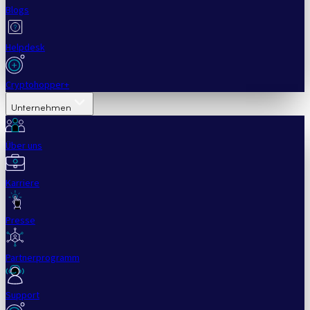
Blogs
Helpdesk
Cryptohopper+
Unternehmen
Über uns
Karriere
Presse
Partnerprogramm
Support