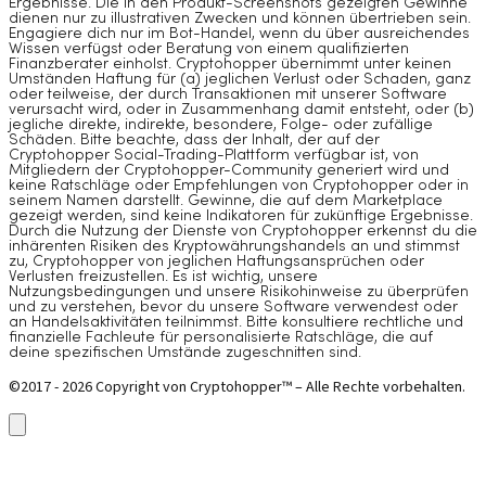
Ergebnisse. Die in den Produkt-Screenshots gezeigten Gewinne
dienen nur zu illustrativen Zwecken und können übertrieben sein.
Engagiere dich nur im Bot-Handel, wenn du über ausreichendes
Wissen verfügst oder Beratung von einem qualifizierten
Finanzberater einholst. Cryptohopper übernimmt unter keinen
Umständen Haftung für (a) jeglichen Verlust oder Schaden, ganz
oder teilweise, der durch Transaktionen mit unserer Software
verursacht wird, oder in Zusammenhang damit entsteht, oder (b)
jegliche direkte, indirekte, besondere, Folge- oder zufällige
Schäden. Bitte beachte, dass der Inhalt, der auf der
Cryptohopper Social-Trading-Plattform verfügbar ist, von
Mitgliedern der Cryptohopper-Community generiert wird und
keine Ratschläge oder Empfehlungen von Cryptohopper oder in
seinem Namen darstellt. Gewinne, die auf dem Marketplace
gezeigt werden, sind keine Indikatoren für zukünftige Ergebnisse.
Durch die Nutzung der Dienste von Cryptohopper erkennst du die
inhärenten Risiken des Kryptowährungshandels an und stimmst
zu, Cryptohopper von jeglichen Haftungsansprüchen oder
Verlusten freizustellen. Es ist wichtig, unsere
Nutzungsbedingungen und unsere Risikohinweise zu überprüfen
und zu verstehen, bevor du unsere Software verwendest oder
an Handelsaktivitäten teilnimmst. Bitte konsultiere rechtliche und
finanzielle Fachleute für personalisierte Ratschläge, die auf
deine spezifischen Umstände zugeschnitten sind.
©2017 - 2026 Copyright von Cryptohopper™ – Alle Rechte vorbehalten.