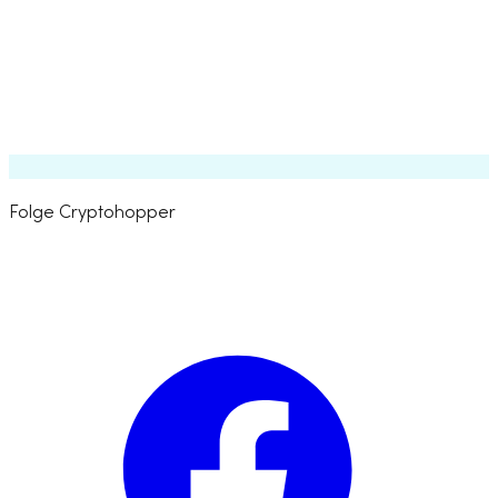
Strategie-Backtesting
Über 130 Indikatoren & Candlestick-Muster
Algorithmus-Intelligenz
Premium-Strategie-Indikatoren
Folge Cryptohopper