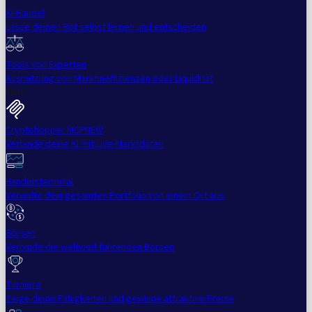
KI-Handel
Lasse deinen Bot selbst lernen und entscheiden
Tools von Experten
Ausnutzung von Marktineffizienzen oder Liquidität
Mehr
Cryptohopper MCP
NEW
Verbinde deine KI mit Live-Marktdaten
Handelsterminal
Verwalte dein gesamtes Portfolio von einem Ort aus
Börsen
Verbinde die weltweit führenden Börsen
Turniere
Zeige deine Fähigkeiten und gewinne attraktive Preise