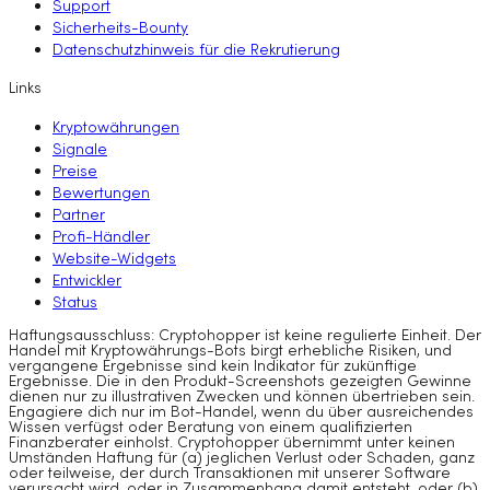
Support
Sicherheits-Bounty
Datenschutzhinweis für die Rekrutierung
Links
Kryptowährungen
Signale
Preise
Bewertungen
Partner
Profi-Händler
Website-Widgets
Entwickler
Status
Haftungsausschluss: Cryptohopper ist keine regulierte Einheit. Der
Handel mit Kryptowährungs-Bots birgt erhebliche Risiken, und
vergangene Ergebnisse sind kein Indikator für zukünftige
Ergebnisse. Die in den Produkt-Screenshots gezeigten Gewinne
dienen nur zu illustrativen Zwecken und können übertrieben sein.
Engagiere dich nur im Bot-Handel, wenn du über ausreichendes
Wissen verfügst oder Beratung von einem qualifizierten
Finanzberater einholst. Cryptohopper übernimmt unter keinen
Umständen Haftung für (a) jeglichen Verlust oder Schaden, ganz
oder teilweise, der durch Transaktionen mit unserer Software
verursacht wird, oder in Zusammenhang damit entsteht, oder (b)