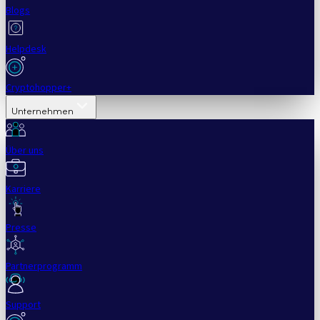
Blogs
Helpdesk
Cryptohopper+
Unternehmen
Über uns
Karriere
Presse
Partnerprogramm
Support