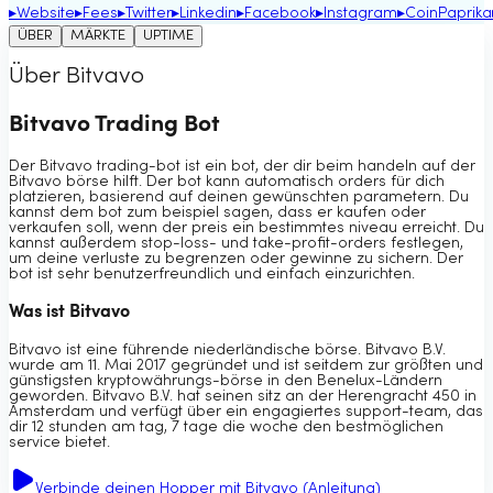
▸
Website
▸
Fees
▸
Twitter
▸
Linkedin
▸
Facebook
▸
Instagram
▸
CoinPaprika
ÜBER
MÄRKTE
UPTIME
Über Bitvavo
Bitvavo Trading Bot
Der Bitvavo trading-bot ist ein bot, der dir beim handeln auf der
Bitvavo börse hilft. Der bot kann automatisch orders für dich
platzieren, basierend auf deinen gewünschten parametern. Du
kannst dem bot zum beispiel sagen, dass er kaufen oder
verkaufen soll, wenn der preis ein bestimmtes niveau erreicht. Du
kannst außerdem stop-loss- und take-profit-orders festlegen,
um deine verluste zu begrenzen oder gewinne zu sichern. Der
bot ist sehr benutzerfreundlich und einfach einzurichten.
Was ist Bitvavo
Bitvavo ist eine führende niederländische börse. Bitvavo B.V.
wurde am 11. Mai 2017 gegründet und ist seitdem zur größten und
günstigsten kryptowährungs-börse in den Benelux-Ländern
geworden. Bitvavo B.V. hat seinen sitz an der Herengracht 450 in
Amsterdam und verfügt über ein engagiertes support-team, das
dir 12 stunden am tag, 7 tage die woche den bestmöglichen
service bietet.
Verbinde deinen Hopper mit Bitvavo (Anleitung)