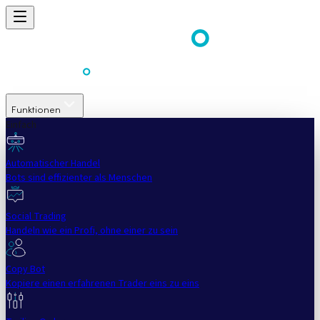
Funktionen
Einfach
Automatischer Handel
Bots sind effizienter als Menschen
Social Trading
Handeln wie ein Profi, ohne einer zu sein
Copy Bot
Kopiere einen erfahrenen Trader eins zu eins