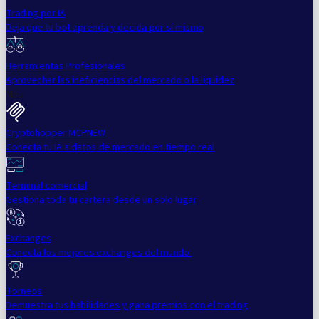
Trading por IA
Deja que tu bot aprenda y decida por sí mismo
Herramientas Profesionales
Aprovechar las ineficiencias del mercado o la liquidez
Más
Cryptohopper MCP
NEW
Conecta tu IA a datos de mercado en tiempo real
Terminal comercial
Gestiona toda tu cartera desde un solo lugar
Exchanges
Conecta los mejores exchanges del mundo.
Torneos
Demuestra tus habilidades y gana premios con el trading