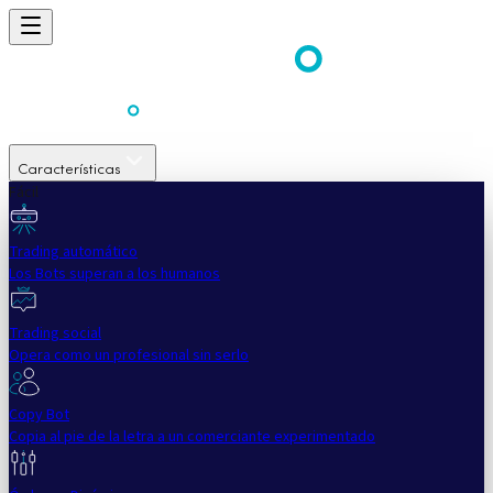
Características
Fácil
Trading automático
Los Bots superan a los humanos
Trading social
Opera como un profesional sin serlo
Copy Bot
Copia al pie de la letra a un comerciante experimentado