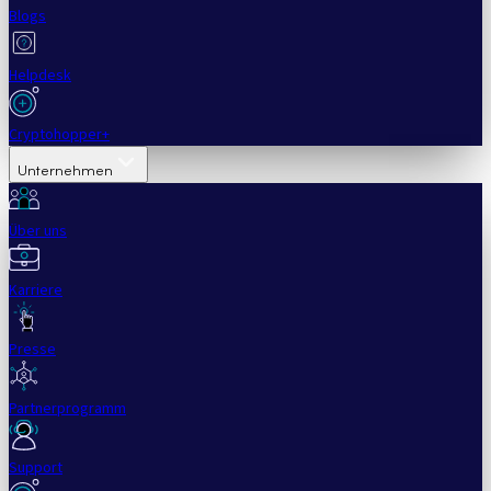
Blogs
Helpdesk
Cryptohopper+
Unternehmen
Über uns
Karriere
Presse
Partnerprogramm
Support