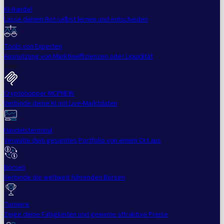
KI-Handel
Lasse deinen Bot selbst lernen und entscheiden
Tools von Experten
Ausnutzung von Marktineffizienzen oder Liquidität
Mehr
Cryptohopper MCP
NEW
Verbinde deine KI mit Live-Marktdaten
Handelsterminal
Verwalte dein gesamtes Portfolio von einem Ort aus
Börsen
Verbinde die weltweit führenden Börsen
Turniere
Zeige deine Fähigkeiten und gewinne attraktive Preise