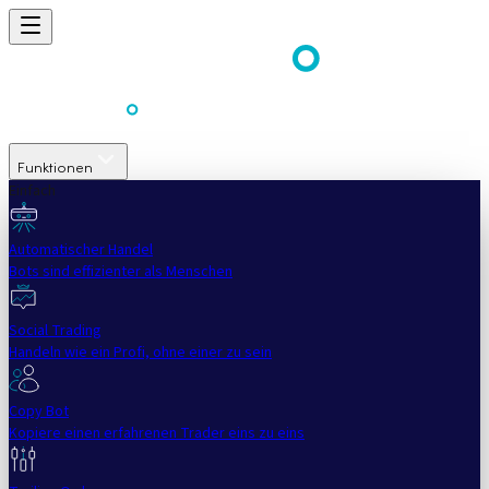
Funktionen
Einfach
Automatischer Handel
Bots sind effizienter als Menschen
Social Trading
Handeln wie ein Profi, ohne einer zu sein
Copy Bot
Kopiere einen erfahrenen Trader eins zu eins