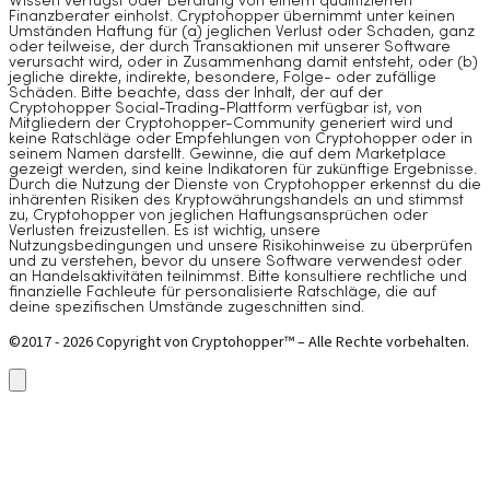
Wissen verfügst oder Beratung von einem qualifizierten
Finanzberater einholst. Cryptohopper übernimmt unter keinen
Umständen Haftung für (a) jeglichen Verlust oder Schaden, ganz
oder teilweise, der durch Transaktionen mit unserer Software
verursacht wird, oder in Zusammenhang damit entsteht, oder (b)
jegliche direkte, indirekte, besondere, Folge- oder zufällige
Schäden. Bitte beachte, dass der Inhalt, der auf der
Cryptohopper Social-Trading-Plattform verfügbar ist, von
Mitgliedern der Cryptohopper-Community generiert wird und
keine Ratschläge oder Empfehlungen von Cryptohopper oder in
seinem Namen darstellt. Gewinne, die auf dem Marketplace
gezeigt werden, sind keine Indikatoren für zukünftige Ergebnisse.
Durch die Nutzung der Dienste von Cryptohopper erkennst du die
inhärenten Risiken des Kryptowährungshandels an und stimmst
zu, Cryptohopper von jeglichen Haftungsansprüchen oder
Verlusten freizustellen. Es ist wichtig, unsere
Nutzungsbedingungen und unsere Risikohinweise zu überprüfen
und zu verstehen, bevor du unsere Software verwendest oder
an Handelsaktivitäten teilnimmst. Bitte konsultiere rechtliche und
finanzielle Fachleute für personalisierte Ratschläge, die auf
deine spezifischen Umstände zugeschnitten sind.
©2017 - 2026 Copyright von Cryptohopper™ – Alle Rechte vorbehalten.