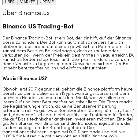
ÜBER
MÄRKTE
UPTIME
Über Binance.us
Binance US Trading-Bot
Der Binance Trading-Bot ist ein Bot, der dir hilft, auf der Binance
börse zu handeln. Der Bot kann automatisch orders für dich
platzieren, basierend auf deinen gewünschten Parametern. Du
kannst dem Bot zum Beispiel sagen, dass er kaufen oder
verkaufen soll, wenn der Preis ein bestimmtes Niveau erreicht. Du
kannst außerdem stop-loss- und take-profit-orders setzen, um
deine Verluste zu begrenzen oder Gewinne zu sichern. Der Bot
ist sehr benutzerfreundlich und einfach einzurichten.
Was ist Binance US?
Obwohl erst 2017 gegründet, gehört die Binance plattform heute
bereits zu den etabliertesten Kryptowährungs-börsen mit dem
höchsten Handelsvolumen auf dem Markt, was vor allem an
ihrem Ruf und ihrer Benutzerfreundlichkeit liegt. Die Firma macht
die Registrierung einfach, da keine Benutzerverifizierung
erforderlich ist. Es gibt zwei Benutzeroberflächen, nämlich „Basic“
und „Advanced“. Letztere bietet zusätzliche Funktionen für Trader,
die auf Basis technischer analysen investieren möchten. Eine der
großen Stärken von Binance sind die transaktionsgebühren, die
zu den niedrigsten der Branche gehören. Die
transaktionsgebühren liegen bei 0,10 % pro trade und bei nur
0,05 % für Nutzer, die mit dem lokalen (BNB) Binance coin